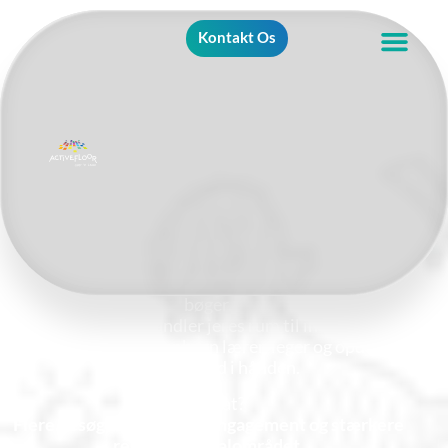
Kontakt Os
GØR BIBLIOTEKET TIL ET STED,
BØRN LÆNGES EFTER AT BESØGE
I en tid hvor skærme kæmper om børns
opmærksomhed, skal biblioteker tilbyde mere end
bøger.
ActiveFloor forvandler jeres rum til interaktive
læringsuniverser, hvor børn lærer, leger og opdager –
helt uden iPad i hånden.
Resultat?
Flere besøgende, højere engagement og stærkere
relevans i lokalområdet.