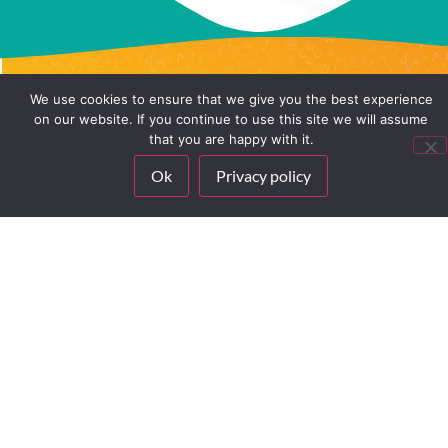
We use cookies to ensure that we give you the best experience
on our website. If you continue to use this site we will assume
that you are happy with it.
Ok
Privacy policy
ÉT VÆRKTØJ –
DIGITAL
MANGE
MUSEUMSFORMIDLIN
MULIGHEDER FOR
DER INDDRAGER
AKTIV LÆRING
OG AKTIVERER
ActiveFloor er en interaktiv
ActiveFloor er et
projektion på gulv, væg eller
interaktivt gulv til museer
bord, hvor gæsterne styrer
og udstillinger, der inviterer