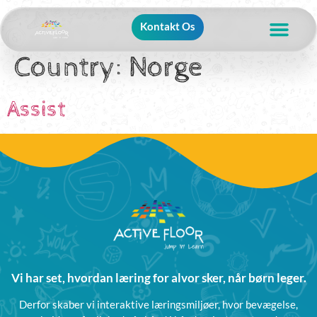
Kontakt Os
Country:
Norge
Assist
Vi har set, hvordan læring for alvor sker, når børn leger.
Derfor skaber vi interaktive læringsmiljøer, hvor bevægelse,