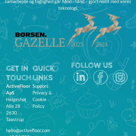
samarbejde og faglighed går hånd i hånd – gjort nemt med vores
teknologi.
FOLLOW US
GET IN
QUICK
TOUCH
LINKS
ActiveFloor
Support
ApS
Privacy &
Helgeshøj
Cookie
Alle 28
Policy
2630
Taastrup
hello@activefloor.com