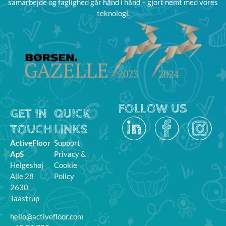
samarbejde og faglighed går hånd i hånd – gjort nemt med vores
teknologi.
FOLLOW US
GET IN
QUICK
TOUCH
LINKS
ActiveFloor
Support
ApS
Privacy &
Helgeshøj
Cookie
Alle 28
Policy
2630
Taastrup
hello@activefloor.com