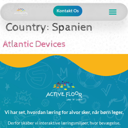
Kontakt Os
Country:
Spanien
Atlantic Devices
Vi har set, hvordan læring for alvor sker, når børn leger.
Derfor skaber vi interaktive læringsmiljøer, hvor bevægelse,