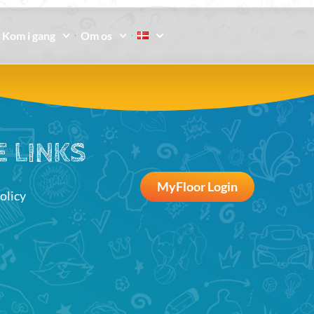
Kom i gang
Om os
 LINKS
MyFloor Login
olicy