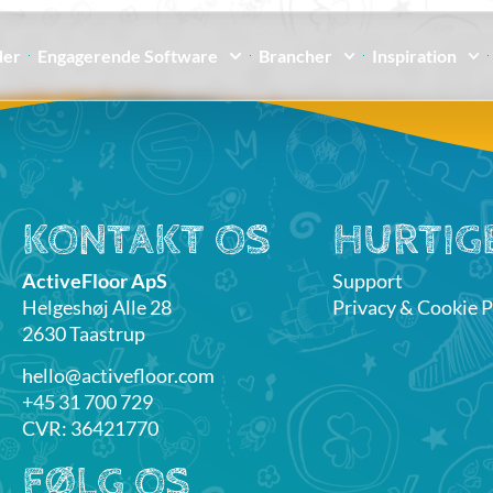
der
Engagerende Software
Brancher
Inspiration
KONTAKT OS
HURTIGE
ActiveFloor ApS
Support
Helgeshøj Alle 28
Privacy & Cookie P
2630 Taastrup
hello@activefloor.com
+45 31 700 729
CVR: 36421770
FØLG OS