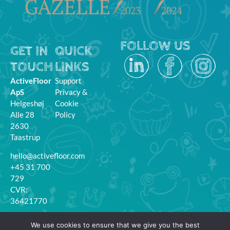
FOLLOW US
GET IN
QUICK
TOUCH
LINKS
ActiveFloor
Support
ApS
Privacy &
Helgeshøj
Cookie
Alle 28
Policy
2630
Taastrup
hello@activefloor.com
+45 31 700
729
CVR:
36421770
MyFloor
We use cookies to ensure that we give you the best