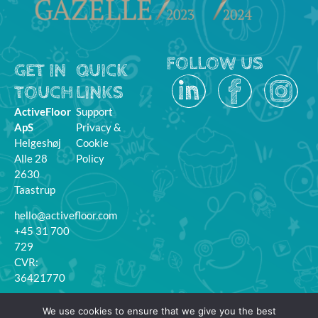
FOLLOW US
GET IN
QUICK
TOUCH
LINKS
ActiveFloor
Support
ApS
Privacy &
Helgeshøj
Cookie
Alle 28
Policy
2630
Taastrup
hello@activefloor.com
+45 31 700
729
CVR:
36421770
MyFloor
We use cookies to ensure that we give you the best