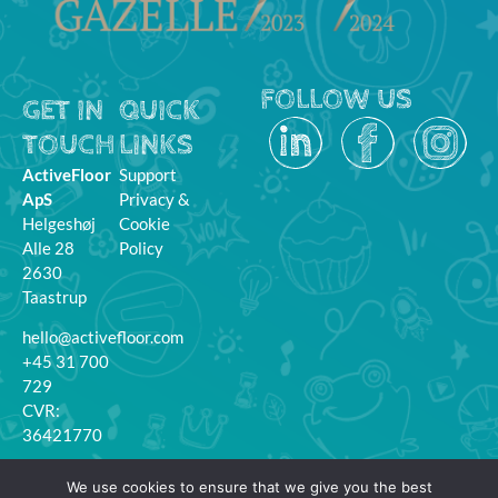
FOLLOW US
GET IN
QUICK
TOUCH
LINKS
ActiveFloor
Support
ApS
Privacy &
Helgeshøj
Cookie
Alle 28
Policy
2630
Taastrup
hello@activefloor.com
+45 31 700
729
CVR:
36421770
MyFloor
We use cookies to ensure that we give you the best