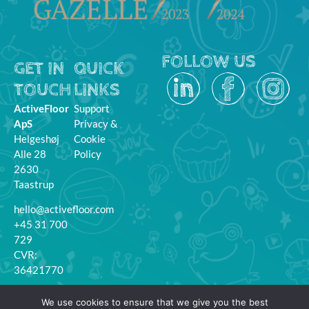
FOLLOW US
GET IN
QUICK
TOUCH
LINKS
ActiveFloor
Support
ApS
Privacy &
Helgeshøj
Cookie
Alle 28
Policy
2630
Taastrup
hello@activefloor.com
+45 31 700
729
CVR:
36421770
MyFloor
We use cookies to ensure that we give you the best