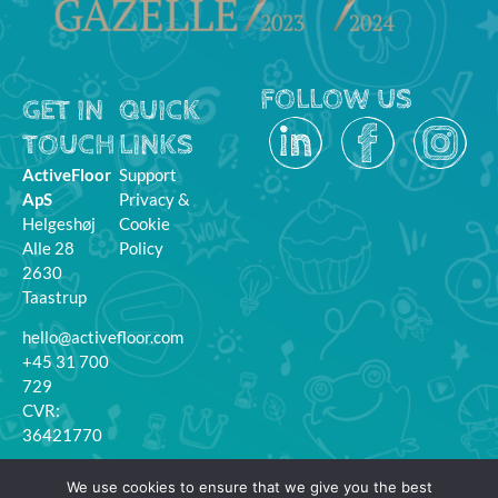
FOLLOW US
GET IN
QUICK
TOUCH
LINKS
ActiveFloor
Support
ApS
Privacy &
Helgeshøj
Cookie
Alle 28
Policy
2630
Taastrup
hello@activefloor.com
+45 31 700
729
CVR:
36421770
MyFloor
We use cookies to ensure that we give you the best