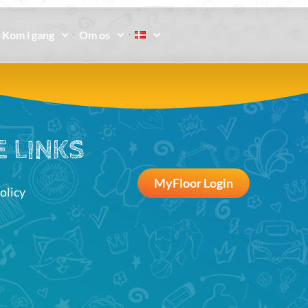
Kom i gang
Om os
 LINKS
MyFloor Login
olicy