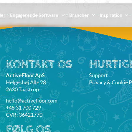
der
Engagerende Software
Brancher
Inspiration
KONTAKT OS
HURTIGE
ActiveFloor ApS
Support
Helgeshøj Alle 28
Privacy & Cookie P
2630 Taastrup
hello@activefloor.com
+45 31 700 729
CVR: 36421770
FØLG OS