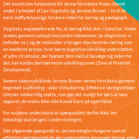
Det teoretiske fundament for denne forståelse findes blandt
andet i arbejdet af Lev Vygotsky og Jerome Bruner – to af de
mest indflydelsesrige forskere inden for læring og pædagogik.
Vygotsky argumenterede for, at læring ikke sker i isolation. Viden
skabes gennem samspil med andre mennesker, de omgivelser vi
befinder os i, og de redskaber vi bruger. Han beskrev læring som
en medieret proces, hvor børns kognitive udvikling understøttes
af ydre strukturer, der hjælper dem med at bevæge sig inden for
det, han kaldte den nærmeste udviklingszone (
Zone of Proximal
Development
).
Senere videreudviklede Jerome Bruner denne forståelse gennem
begrebet
scaffolding
– eller stilladsering. Effektive læringsmiljøer
tilbyder midlertidig støtte, som gør det muligt for børn at løse
opgaver, de endnu ikke ville kunne klare på egen hånd.
For nutidens undervisere er spørgsmålet derfor ikke, om
teknologi skal bruges i undervisningen.
Det afgørende spørgsmål er, om teknologien fungerer som et
effektivt læringsredskab, der understøtter elevernes læring, eller