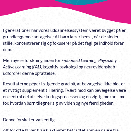
I generationer har vores uddannelsessystem været bygget på en
grundlæggende antagelse: At børn lærer bedst, når de sidder
stille, koncentrerer sig og fokuserer på det faglige indhold foran
dem.
Men nyere forskning inden for
Embodied Learning
,
Physically
Active Learning (PAL)
, kognitiv psykologi og neurovidenskab
udfordrer denne opfattelse.
Resultaterne peger i stigende grad på, at bevægelse ikke blot er
et nyttigt supplement til læring. Tværtimod kan bevægelse være
en central del af selve læringsprocessen og en vigtig mekanisme
for, hvordan børn tilegner sig ny viden og nye færdigheder.
Denne forskel er væsentlig.
Alt for ofte bliver fysisk aktivitet betragtet som en pause fra