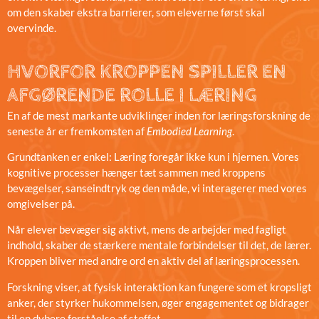
om den skaber ekstra barrierer, som eleverne først skal
overvinde.
HVORFOR KROPPEN SPILLER EN
AFGØRENDE ROLLE I LÆRING
En af de mest markante udviklinger inden for læringsforskning de
seneste år er fremkomsten af
Embodied Learning
.
Grundtanken er enkel: Læring foregår ikke kun i hjernen. Vores
kognitive processer hænger tæt sammen med kroppens
bevægelser, sanseindtryk og den måde, vi interagerer med vores
omgivelser på.
Når elever bevæger sig aktivt, mens de arbejder med fagligt
indhold, skaber de stærkere mentale forbindelser til det, de lærer.
Kroppen bliver med andre ord en aktiv del af læringsprocessen.
Forskning viser, at fysisk interaktion kan fungere som et kropsligt
anker, der styrker hukommelsen, øger engagementet og bidrager
til en dybere forståelse af stoffet.