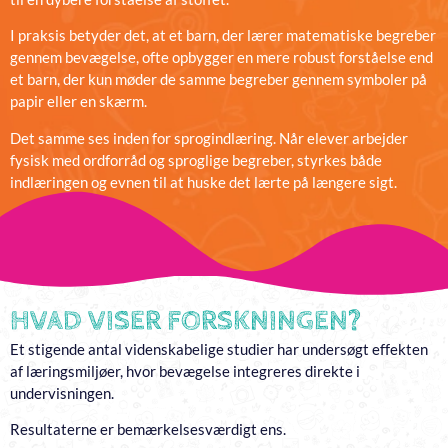
I praksis betyder det, at et barn, der lærer matematiske begreber
gennem bevægelse, ofte opbygger en mere robust forståelse end
et barn, der kun møder de samme begreber gennem symboler på
papir eller en skærm.
Det samme ses inden for sprogindlæring. Når elever arbejder
fysisk med ordforråd og sproglige begreber, styrkes både
indlæringen og evnen til at huske det lærte på længere sigt.
HVAD VISER FORSKNINGEN?
Et stigende antal videnskabelige studier har undersøgt effekten
af læringsmiljøer, hvor bevægelse integreres direkte i
undervisningen.
Resultaterne er bemærkelsesværdigt ens.