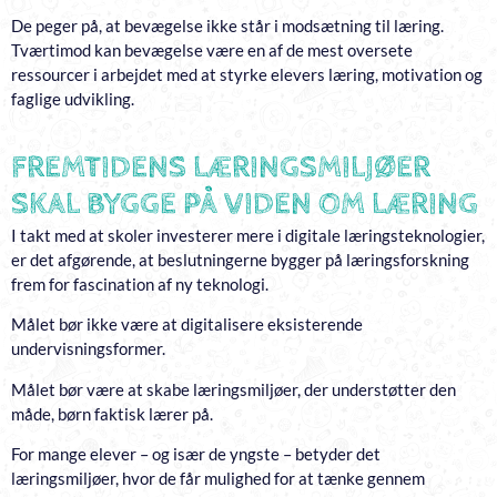
De peger på, at bevægelse ikke står i modsætning til læring.
Tværtimod kan bevægelse være en af de mest oversete
ressourcer i arbejdet med at styrke elevers læring, motivation og
faglige udvikling.
FREMTIDENS LÆRINGSMILJØER
SKAL BYGGE PÅ VIDEN OM LÆRING
I takt med at skoler investerer mere i digitale læringsteknologier,
er det afgørende, at beslutningerne bygger på læringsforskning
frem for fascination af ny teknologi.
Målet bør ikke være at digitalisere eksisterende
undervisningsformer.
Målet bør være at skabe læringsmiljøer, der understøtter den
måde, børn faktisk lærer på.
For mange elever – og især de yngste – betyder det
læringsmiljøer, hvor de får mulighed for at tænke gennem