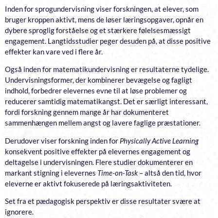
Inden for sprogundervisning viser forskningen, at elever, som
bruger kroppen aktivt, mens de løser læringsopgaver, opnår en
dybere sproglig forståelse og et stærkere følelsesmæssigt
engagement. Langtidsstudier peger desuden på, at disse positive
effekter kan vare ved i flere år.
Også inden for matematikundervisning er resultaterne tydelige.
Undervisningsformer, der kombinerer bevægelse og fagligt
indhold, forbedrer elevernes evne til at løse problemer og
reducerer samtidig matematikangst. Det er særligt interessant,
fordi forskning gennem mange år har dokumenteret
sammenhængen mellem angst og lavere faglige præstationer.
Derudover viser forskning inden for
Physically Active Learning
konsekvent positive effekter på elevernes engagement og
deltagelse i undervisningen. Flere studier dokumenterer en
markant stigning i elevernes
Time-on-Task
– altså den tid, hvor
eleverne er aktivt fokuserede på læringsaktiviteten.
Set fra et pædagogisk perspektiv er disse resultater svære at
ignorere.