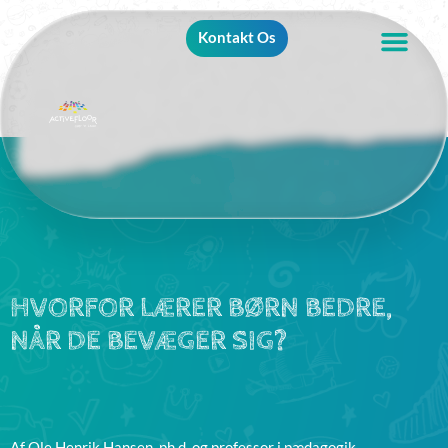
Kontakt Os
HVORFOR LÆRER BØRN BEDRE,
NÅR DE BEVÆGER SIG?
Af Ole Henrik Hansen, ph.d. og professor i pædagogik