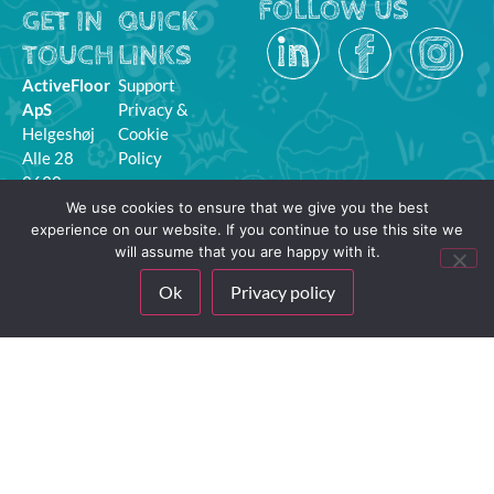
FOLLOW US
GET IN
QUICK
TOUCH
LINKS
ActiveFloor
Support
ApS
Privacy &
Helgeshøj
Cookie
Alle 28
Policy
2630
Taastrup
We use cookies to ensure that we give you the best
experience on our website. If you continue to use this site we
hello@activefloor.com
will assume that you are happy with it.
+45 31 700
Ok
Privacy policy
729
CVR:
36421770
MyFloor
Login
© 2025 ACTIVEFLOOR APS. ALL RIGHTS RESERVED.