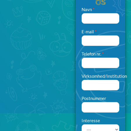
OS
Navn
*
Kontakt
- DK
E-mail
*
Telefon nr.
*
Virksomhed/Institution
Postnummer
Interesse