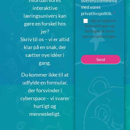
overensstemmelse
med vores
interaktive
privatlivspolitik.
*
læringsunivers kan
Jeg accepterer
gøre en forskel hos
behandlingen og
jer?
delingen af mine
personoplysninger.
Skriv til os – vi er altid
klar på en snak, der
sætter nye idéer i
Send
gang.
Du kommer ikke til at
udfylde en formular,
der forsvinder i
cyberspace – vi svarer
hurtigt og
menneskeligt.