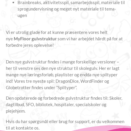
Brainbreaks, aktivitetsspil, samarbejdsspil, materiale til
sprogundervisning og meget nyt materiale til tema-
ugen
Vi er utrolig glade for at kunne præsentere vores helt
nye
MyFloor gulvstruktur
som vi har arbejdet hårdt på for at
forbedre jeres oplevelse!
Den nye gulvstruktur findes i mange forskellige versioner –
her til venstre ses den nye struktur til skolegulv. Her er lagt
mange nye læringsforløb, playlister og endda nye spiltyper
ind! Vores tre nyeste spil: DragonDice, WordFinder og
Globetrotter findes under ”Spiltyper”.
Den opdaterede og forbedrede gulvstruktur findes til: Skoler,
dagtilbud, SFO, bibliotek, hospitaler, specialskoler og
plejehjem.
Hvis du har spørgsmål eller brug for support, er du velkommen
til at kontakte os.