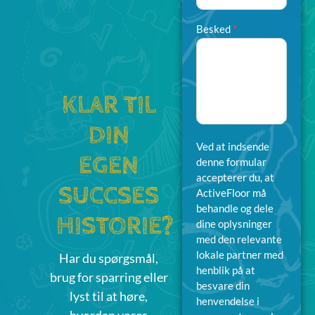
Interesse
Besked
*
KLAR TIL
DIN
Ved at indsende
EGEN
denne formular
accepterer du, at
SUCCSES
ActiveFloor må
behandle og dele
HISTORIE?
dine oplysninger
med den relevante
lokale partner med
Har du spørgsmål,
henblik på at
brug for sparring eller
besvare din
lyst til at høre,
henvendelse i
hvordan vores