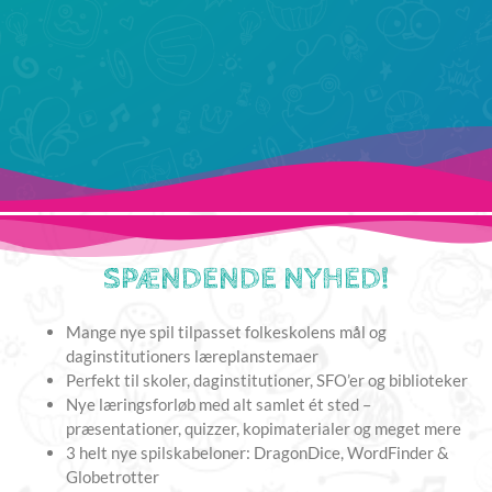
SPÆNDENDE NYHED!
Mange nye spil tilpasset folkeskolens mål og
daginstitutioners læreplanstemaer
Perfekt til skoler, daginstitutioner, SFO’er og biblioteker
Nye læringsforløb med alt samlet ét sted –
præsentationer, quizzer, kopimaterialer og meget mere
3 helt nye spilskabeloner: DragonDice, WordFinder &
Globetrotter