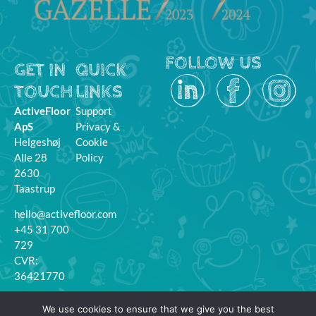
FOLLOW US
GET IN
QUICK
TOUCH
LINKS
ActiveFloor
Support
ApS
Privacy &
Helgeshøj
Cookie
Alle 28
Policy
2630
Taastrup
hello@activefloor.com
+45 31 700
729
CVR:
36421770
MyFloor
We use cookies to ensure that we give you the best