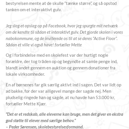
bestyrelsen mente at de skulle “tænke større”, og så opstod
tanken om et interaktivt gulv.
Jeg slog et opslag op på Facebook, hvor jeg spurgte mit netværk
om de kendte til sådan et interaktivt gulv. Det gjorde skolen i vores
nabokommune, og de inviterede os til at se deres ”Active Floor”.
Sådan et ville vi også have! fortæller Mette
Og i forbindelse med en skolefest var der hurtigt nogle
forældre, der tog tråden op og begyndte at samle penge ind,
blandt andet gennem en auktion og gennem donationer fra
lokale virksomheder.
En af børnenes far gik særlig aktivt ind i sagen. Det var lidt op
ad bakke, for der var alligevel mange der sagde nej. Men
pludselig ringede han og sagde, at nu havde han 53.000 kr,
fortæller Mette Kjær.
“
Det er et redskab, alle eleverne kan bruge, men det giver en ekstra
god støtte til elever med særlige behov.
”
– Peder Sørensen, skolebestyrelsesformand.