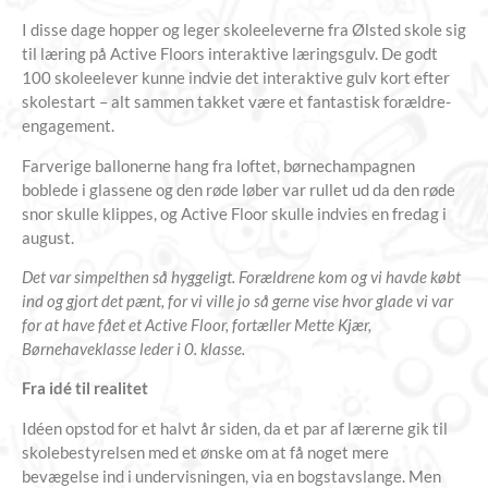
I disse dage hopper og leger skoleeleverne fra Ølsted skole sig
til læring på Active Floors interaktive læringsgulv. De godt
100 skoleelever kunne indvie det interaktive gulv kort efter
skolestart – alt sammen takket være et fantastisk forældre-
engagement.
Farverige ballonerne hang fra loftet, børnechampagnen
boblede i glassene og den røde løber var rullet ud da den røde
snor skulle klippes, og Active Floor skulle indvies en fredag i
august.
Det var simpelthen så hyggeligt. Forældrene kom og vi havde købt
ind og gjort det pænt, for vi ville jo så gerne vise hvor glade vi var
for at have fået et Active Floor, fortæller Mette Kjær,
Børnehaveklasse leder i 0. klasse.
Fra idé til realitet
Idéen opstod for et halvt år siden, da et par af lærerne gik til
skolebestyrelsen med et ønske om at få noget mere
bevægelse ind i undervisningen, via en bogstavslange. Men