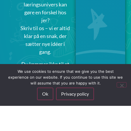
læringsunivers kan
gøre en forskel hos
jer?
Skriv til os – vi er altid
klar på en snak, der
sætter nye idéer i
gang.
Du kommer ikke til at
udfylde en formular,
We use cookies to ensure that we give you the best
experience on our website. If you continue to use this site we
der forsvinder i
will assume that you are happy with it.
cyberspace – vi svarer
Ok
Privacy policy
hurtigt og
menneskeligt.
Adresse: