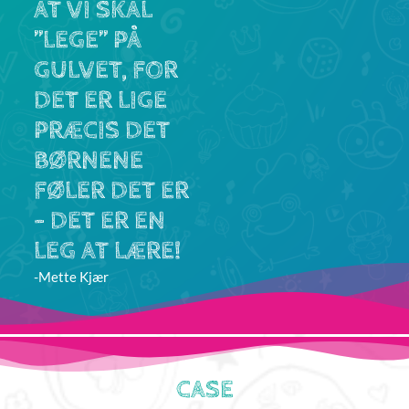
AT VI SKAL
”LEGE” PÅ
GULVET, FOR
DET ER LIGE
PRÆCIS DET
BØRNENE
FØLER DET ER
– DET ER EN
LEG AT LÆRE!
-Mette Kjær
CASE