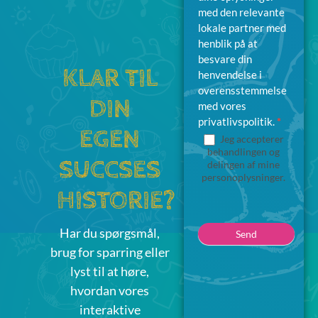
med den relevante
lokale partner med
henblik på at
besvare din
KLAR TIL
henvendelse i
overensstemmelse
DIN
med vores
privatlivspolitik.
*
EGEN
Jeg accepterer
behandlingen og
SUCCSES
delingen af mine
personoplysninger.
HISTORIE?
Har du spørgsmål,
Send
brug for sparring eller
lyst til at høre,
hvordan vores
interaktive