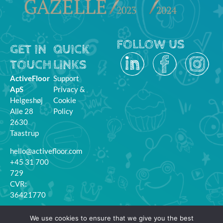
FOLLOW US
GET IN
QUICK
TOUCH
LINKS
ActiveFloor
Support
ApS
Privacy &
Helgeshøj
Cookie
Alle 28
Policy
2630
Taastrup
hello@activefloor.com
+45 31 700
729
CVR:
36421770
MyFloor
We use cookies to ensure that we give you the best